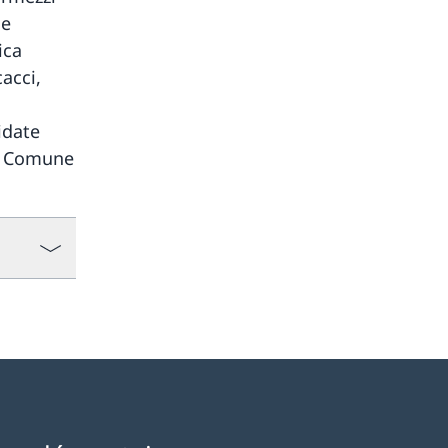
ne
ica
acci,
idate
al Comune