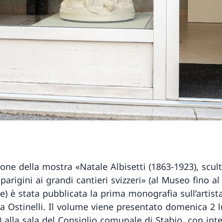
one della mostra «Natale Albisetti (1863-1923), scult
parigini ai grandi cantieri svizzeri» (al Museo fino al
) è stata pubblicata la prima monografia sull’artista
a Ostinelli. Il volume viene presentato domenica 2 lu
0 alla sala del Consiglio comunale di Stabio, con int