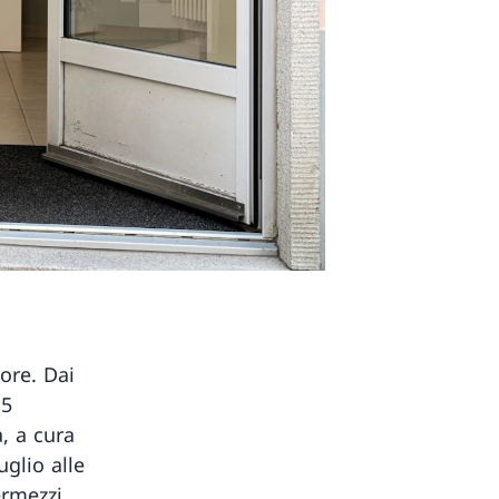
ore. Dai
 5
, a cura
glio alle
ermezzi