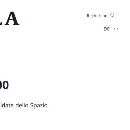
Recherche
Recherche
La langue Fra
00
idate dello Spazio