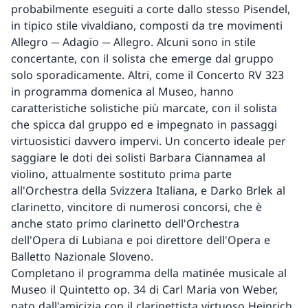
probabilmente eseguiti a corte dallo stesso Pisendel,
in tipico stile vivaldiano, composti da tre movimenti
Allegro ─ Adagio ─ Allegro. Alcuni sono in stile
concertante, con il solista che emerge dal gruppo
solo sporadicamente. Altri, come il Concerto RV 323
in programma domenica al Museo, hanno
caratteristiche solistiche più marcate, con il solista
che spicca dal gruppo ed e impegnato in passaggi
virtuosistici davvero impervi. Un concerto ideale per
saggiare le doti dei solisti Barbara Ciannamea al
violino, attualmente sostituto prima parte
all'Orchestra della Svizzera Italiana, e Darko Brlek al
clarinetto, vincitore di numerosi concorsi, che è
anche stato primo clarinetto dell'Orchestra
dell'Opera di Lubiana e poi direttore dell'Opera e
Balletto Nazionale Sloveno.
Completano il programma della matinée musicale al
Museo il Quintetto op. 34 di Carl Maria von Weber,
nato dall'amicizia con il clarinettista virtuoso Heinrich