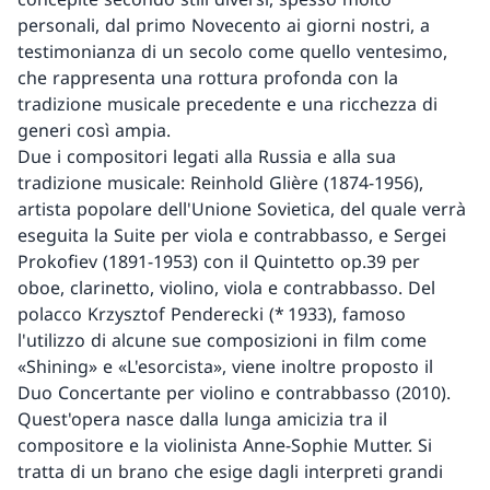
personali, dal primo Novecento ai giorni nostri, a
testimonianza di un secolo come quello ventesimo,
che rappresenta una rottura profonda con la
tradizione musicale precedente e una ricchezza di
generi così ampia.
Due i compositori legati alla Russia e alla sua
tradizione musicale: Reinhold Glière (1874-1956),
artista popolare dell'Unione Sovietica, del quale verrà
eseguita la Suite per viola e contrabbasso, e Sergei
Prokofiev (1891-1953) con il Quintetto op.39 per
oboe, clarinetto, violino, viola e contrabbasso. Del
polacco Krzysztof Penderecki (* 1933), famoso
l'utilizzo di alcune sue composizioni in film come
«Shining» e «L'esorcista», viene inoltre proposto il
Duo Concertante per violino e contrabbasso (2010).
Quest'opera nasce dalla lunga amicizia tra il
compositore e la violinista Anne-Sophie Mutter. Si
tratta di un brano che esige dagli interpreti grandi