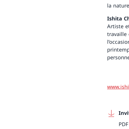
la nature
Ishita C
Artiste e
travaille
l’occasi
printemp
personne
www.ishi
Inv
PDF