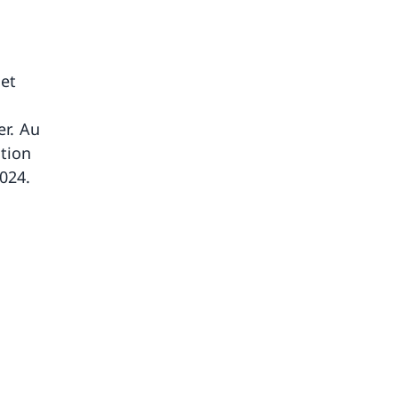
 et
er. Au
tion
024.