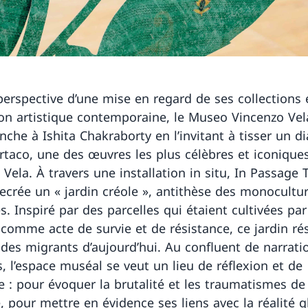
perspective d’une mise en regard de ses collections 
on artistique contemporaine, le Museo Vincenzo Ve
nche à Ishita Chakraborty en l’invitant à tisser un d
rtaco, une des œuvres les plus célèbres et iconique
Vela. À travers une installation in situ, In Passage T
 recrée un « jardin créole », antithèse des monocultu
s. Inspiré par des parcelles qui étaient cultivées par
 comme acte de survie et de résistance, ce jardin r
 des migrants d’aujourd’hui. Au confluent de narrati
s, l’espace muséal se veut un lieu de réflexion et de
 : pour évoquer la brutalité et les traumatismes de l
, pour mettre en évidence ses liens avec la réalité g