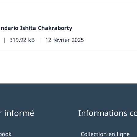
endario Ishita Chakraborty
319.92 kB
12 février 2025
r informé
Informations c
book
Collection en ligne