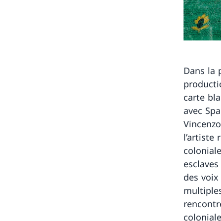
Dans la 
producti
carte bla
avec Spa
Vincenzo 
l’artiste
coloniale
esclaves
des voix
multiple
rencontre
coloniale