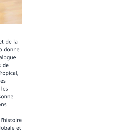
et de la
la donne
ialogue
s de
ropical,
res
 les
ésonne
ons
’histoire
lobale et