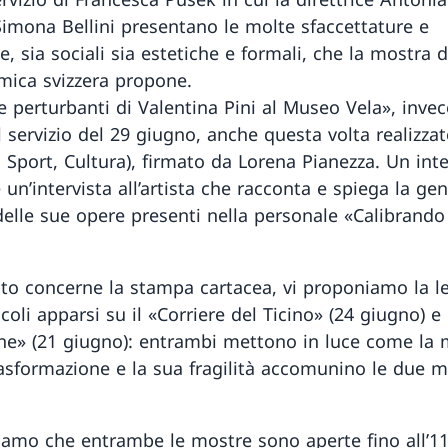
 Simona Bellini presentano le molte sfaccettature e
, sia sociali sia estetiche e formali, che la mostra 
amica svizzera propone.
 perturbanti di Valentina Pini al Museo Vela», invece
l servizio del 29 giugno, anche questa volta realizzat
, Sport, Cultura), firmato da Lorena Pianezza. Un int
e un’intervista all’artista che racconta e spiega la gen
delle sue opere presenti nella personale «Calibrando
.
to concerne la stampa cartacea, vi proponiamo la le
icoli apparsi su il «Corriere del Ticino» (24 giugno) e
ne» (21 giugno): entrambi mettono in luce come la 
rasformazione e la sua fragilità accomunino le due m
diamo che entrambe le mostre sono aperte fino all’1