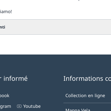
tiamo!
nti
r informé
Informations c
book
Collection en ligne
agram
Youtube
Mappa Vela