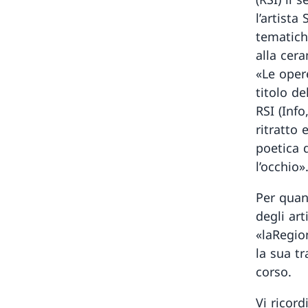
l’artista
tematiche
alla cer
«Le opere
titolo de
RSI (Info
ritratto 
poetica 
l’occhio»
Per quan
degli art
«laRegio
la sua t
corso.
Vi ricor