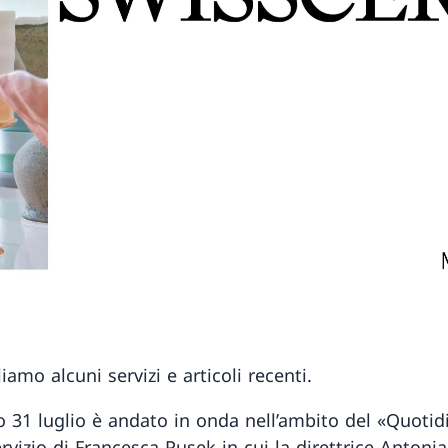
iamo alcuni servizi e articoli recenti.
o 31 luglio è andato in onda nell’ambito del «Quotid
servizio di Francesca Pusek in cui la direttrice Antoni