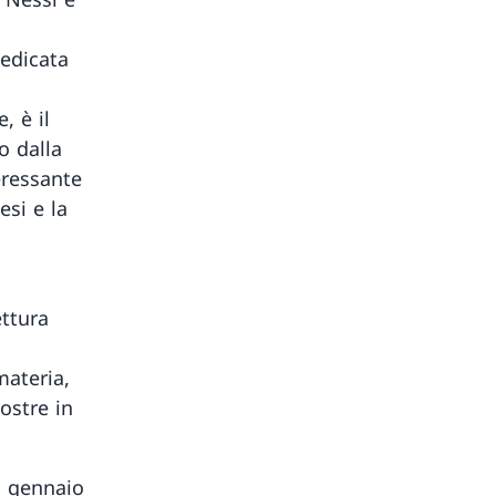
dedicata
, è il
o dalla
eressante
esi e la
ttura
materia,
ostre in
1 gennaio