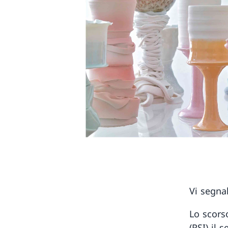
Vi segnal
Lo scors
(RSI) il 