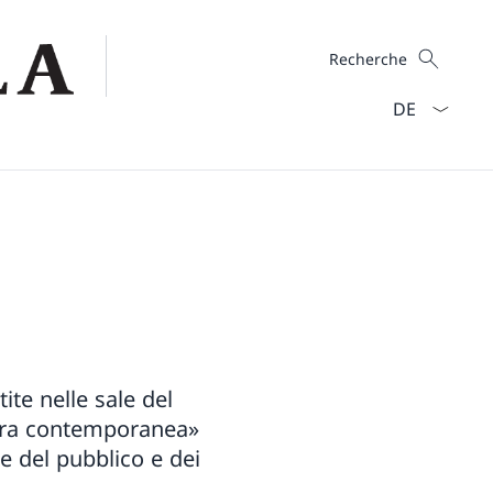
Recherche
Recherche
La langue Fra
te nelle sale del
zera contemporanea»
se del pubblico e dei