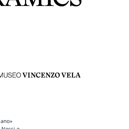
iano»
a Nessi e