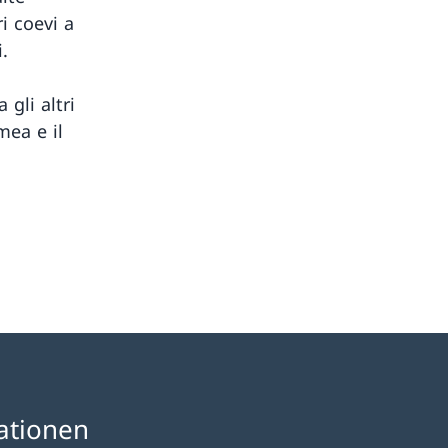
i coevi a
.
 gli altri
mea e il
ationen