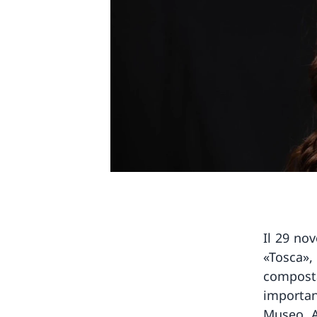
Il 29 no
«Tosca»,
composta
importan
Museo. A