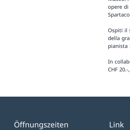
opere di
Spartaco 
Ospiti il
della gr
pianista
In colla
CHF 20.-
Öffnungszeiten
Link