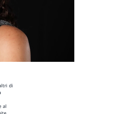
tri di
a
 al
ite