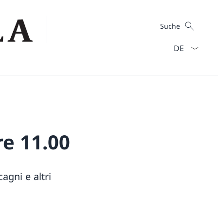
Suche
Suche
Sprach Dropd
e 11.00
agni e altri