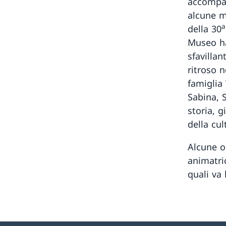
accompag
alcune m
a
della 30
Museo ha
sfavilla
ritroso n
famiglia 
Sabina, 
storia, g
della cu
Alcune or
animatric
quali va