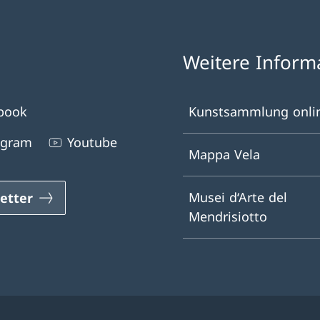
Weitere Inform
book
Kunstsammlung onli
agram
Youtube
Mappa Vela
Musei d‘Arte del
etter
Mendrisiotto