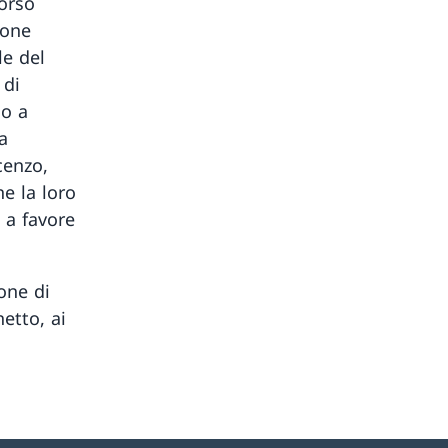
orso
ione
le del
 di
io a
a
cenzo,
e la loro
o a favore
one di
etto, ai