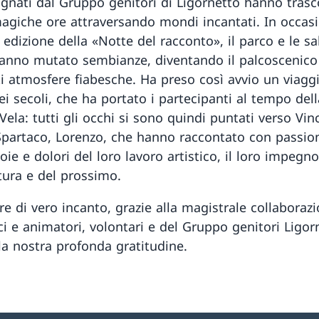
nati dal Gruppo genitori di Ligornetto hanno trasc
agiche ore attraversando mondi incantati. In occas
edizione della «Notte del racconto», il parco e le sa
nno mutato sembianze, diventando il palcoscenico
nti atmosfere fiabesche. Ha preso così avvio un viagg
ei secoli, che ha portato i partecipanti al tempo dell
Vela: tutti gli occhi si sono quindi puntati verso Vin
Spartaco, Lorenzo, che hanno raccontato con passion
ioie e dolori del loro lavoro artistico, il loro impegn
ltura e del prossimo.
e di vero incanto, grazie alla magistrale collaborazi
i e animatori, volontari e del Gruppo genitori Ligorn
 la nostra profonda gratitudine.