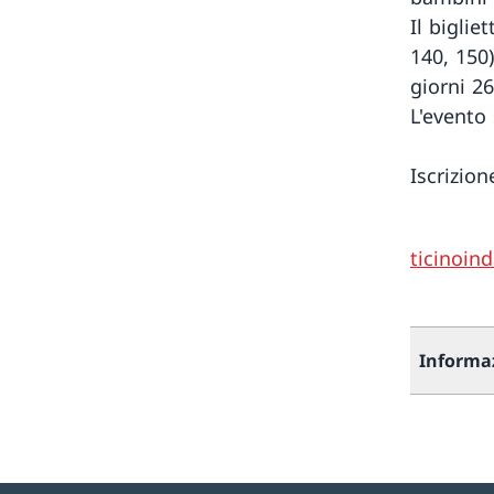
Il biglie
140, 150)
giorni 26
L'evento 
Iscrizion
ticinoi
Informa