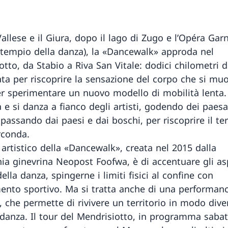
allese e il Giura, dopo il lago di Zugo e l’Opéra Garn
il tempio della danza), la «Dancewalk» approda nel
otto, da Stabio a Riva San Vitale: dodici chilometri 
a per riscoprire la sensazione del corpo che si mu
r sperimentare un nuovo modello di mobilità lenta.
e si danza a fianco degli artisti, godendo dei paes
 passando dai paesi e dai boschi, per riscoprire il ter
rconda.
 artistico della «Dancewalk», creata nel 2015 dalla
a ginevrina Neopost Foofwa, è di accentuare gli as
della danza, spingerne i limiti fisici al confine con
mento sportivo. Ma si tratta anche di una performan
, che permette di rivivere un territorio in modo dive
 danza. Il tour del Mendrisiotto, in programma saba