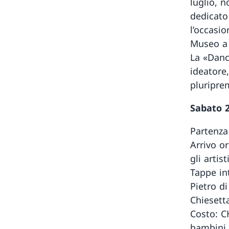
luglio, 
dedicato
l’occasio
Museo a p
La «Danc
ideatore
pluripre
Sabato 2
Partenza
Arrivo or
gli artis
Tappe in
Pietro d
Chiesett
Costo: CH
bambini 