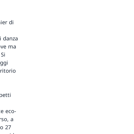
ier di
di danza
ove ma
 Si
aggi
ritorio
petti
ce eco-
rso, a
to 27