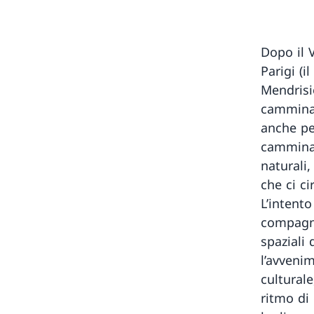
Dopo il V
Parigi (
Mendrisi
camminat
anche pe
cammina 
naturali,
che ci ci
L’intento
compagni
spaziali 
l’avveni
culturale
ritmo di