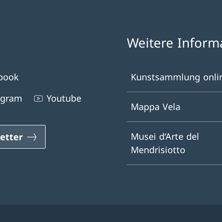
Weitere Inform
book
Kunstsammlung onli
agram
Youtube
Mappa Vela
Musei d‘Arte del
etter
Mendrisiotto