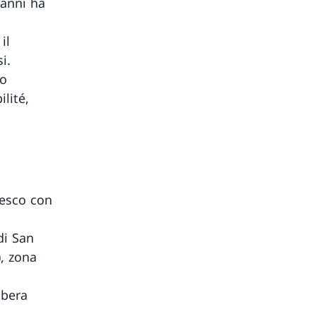
 anni ha
il
i.
uo
lité,
resco con
di San
), zona
ibera