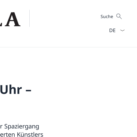
Suche
Suche
Sprach Dropd
 Uhr –
er Spaziergang
ierten Künstlers