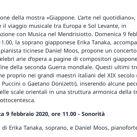
ione della mostra «Giappone. L’arte nel quotidiano»,
 il viaggio musicale tra Europa e Sol Levante, in
azione con Musica nel Mendrisiotto. Domenica 9 feb
 11.00, la soprano giapponese Erika Tanaka, accomp
 pianista ticinese Daniel Moos, propone un concerto
celebri arie d’opera a pagine di compositori giappones
fine della seconda Guerra mondiale. Questi ultimi t
ne proprio nei grandi maestri italiani del XIX secolo
Puccini o Gaetano Donizetti), inserendo alcune pecu
elle scale orientali in una struttura armonica della t
ottocentesca.
 9 febbraio 2020, ore 11.00 − Sonorità
 di Erika Tanaka, soprano, e Daniel Moos, pianofort