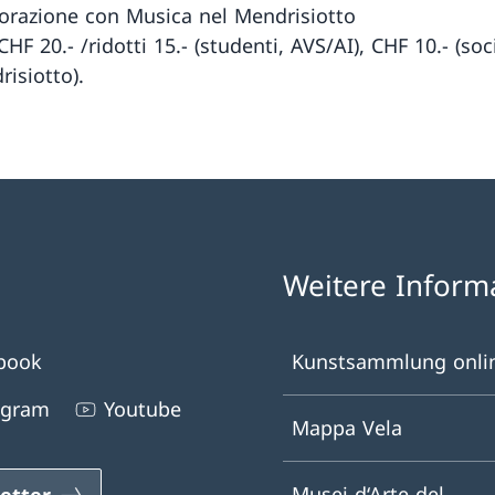
borazione con Musica nel Mendrisiotto
CHF 20.- /ridotti 15.- (studenti, AVS/AI), CHF 10.- (so
isiotto).
Weitere Inform
book
Kunstsammlung onli
agram
Youtube
Mappa Vela
Musei d‘Arte del