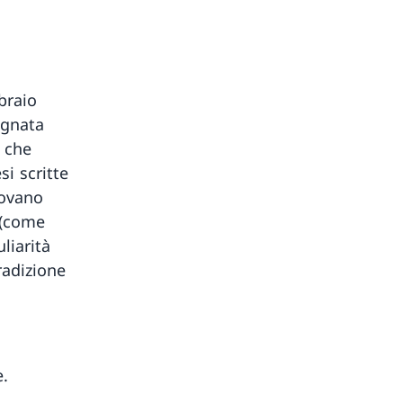
braio
agnata
 che
i scritte
rovano
 (come
liarità
radizione
e.