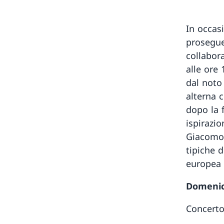
In occas
prosegue
collabor
alle ore
dal noto
alterna 
dopo la 
ispirazio
Giacomo 
tipiche d
europea 
Domenica
Concerto