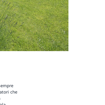
 sempre
tatori che
n
ola