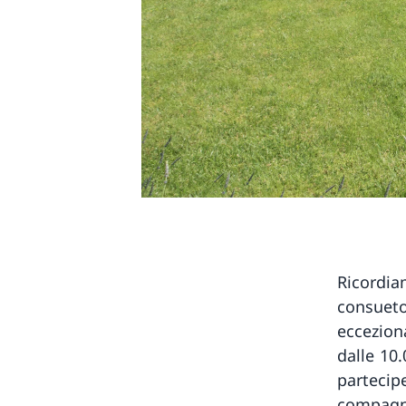
Ricordia
consueto
eccezion
dalle 10.
partecipe
compagni