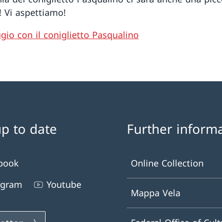
! Vi aspettiamo!
gio con il coniglietto Pasqualino
up to date
Further inform
book
Online Collection
agram
Youtube
Mappa Vela