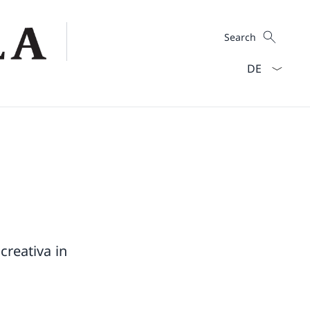
Search
Search
Language dro
 creativa in