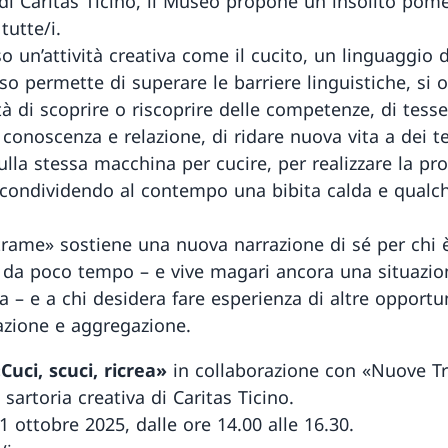
 di Caritas Ticino, il Museo propone un insolito pom
tutte/i.
o un’attività creativa come il cucito, un linguaggio d
o permette di superare le barriere linguistiche, si o
tà di scoprire o riscoprire delle competenze, di tess
conoscenza e relazione, di ridare nuova vita a dei te
ulla stessa macchina per cucire, per realizzare la pro
 condividendo al contempo una bibita calda e qualc
rame» sostiene una nuova narrazione di sé per chi è
o da poco tempo – e vive magari ancora una situazio
a – e a chi desidera fare esperienza di altre opportu
zazione e aggregazione.
«Cuci, scuci, ricrea»
in collaborazione con «Nuove T
i sartoria creativa di Caritas Ticino.
 ottobre 2025, dalle ore 14.00 alle 16.30.