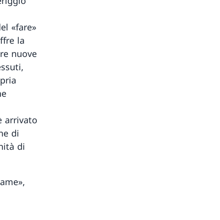
eriggio
el «fare»
ffre la
ere nuove
ssuti,
pria
he
 arrivato
ne di
nità di
rame»,