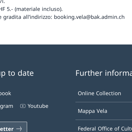
/i.
F 5.- (materiale incluso).
ne gradita all’indirizzo: booking.vela@bak.admin.ch
up to date
Further inform
book
Online Collection
agram
Youtube
Mappa Vela
Federal Office of Cult
etter