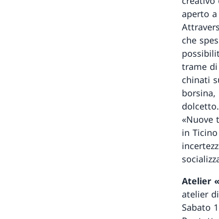
creativo
aperto a 
Attravers
che spess
possibili
trame di 
chinati s
borsina,
dolcetto.
«Nuove t
in Ticin
incertezz
socializ
Atelier 
atelier d
Sabato 11