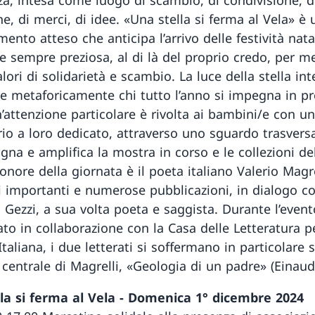
e, di merci, di idee. «Una stella si ferma al Vela» è 
nto atteso che anticipa l’arrivo delle festività natal
e sempre preziosa, al di là del proprio credo, per me
lori di solidarietà e scambio. La luce della stella in
re metaforicamente chi tutto l’anno si impegna in pr
n’attenzione particolare è rivolta ai bambini/e con un
rio a loro dedicato, attraverso uno sguardo trasvers
na e amplifica la mostra in corso e le collezioni d
onore della giornata è il poeta italiano Valerio Magre
i importanti e numerose pubblicazioni, in dialogo c
Gezzi, a sua volta poeta e saggista. Durante l’event
ato in collaborazione con la Casa delle Letteratura p
Italiana, i due letterati si soffermano in particolare 
 centrale di Magrelli, «Geologia di un padre» (Einaud
la si ferma al Vela - Domenica 1° dicembre 2024