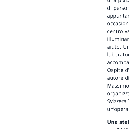
di person
appuntame
occasion
centro va
illumina
aiuto. U
laborato
accompag
Ospite d’
autore d
Massimo 
organizz
Svizzera 
un’opera
Una stel