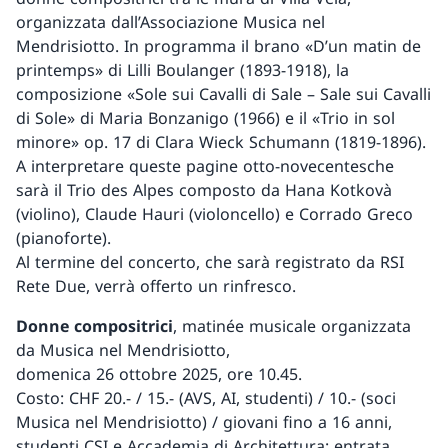
organizzata dall’Associazione Musica nel
Mendrisiotto. In programma il brano «D’un matin de
printemps» di Lilli Boulanger (1893-1918), la
composizione «Sole sui Cavalli di Sale – Sale sui Cavalli
di Sole» di Maria Bonzanigo (1966) e il «Trio in sol
minore» op. 17 di Clara Wieck Schumann (1819-1896).
A interpretare queste pagine otto-novecentesche
sarà il Trio des Alpes composto da Hana Kotkovà
(violino), Claude Hauri (violoncello) e Corrado Greco
(pianoforte).
Al termine del concerto, che sarà registrato da RSI
Rete Due, verrà offerto un rinfresco.
Donne compositrici
, matinée musicale organizzata
da Musica nel Mendrisiotto,
domenica 26 ottobre 2025, ore 10.45.
Costo: CHF 20.- / 15.- (AVS, AI, studenti) / 10.- (soci
Musica nel Mendrisiotto) / giovani fino a 16 anni,
studenti CSI e Accademia di Architettura: entrata