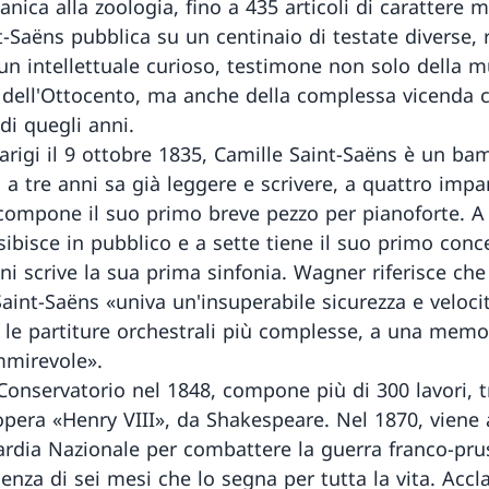
anica alla zoologia, fino a 435 articoli di carattere 
t-Saëns pubblica su un centinaio di testate diverse,
i un intellettuale curioso, testimone non solo della m
 dell'Ottocento, ma anche della complessa vicenda c
di quegli anni.
arigi il 9 ottobre 1835, Camille Saint-Saëns è un ba
 a tre anni sa già leggere e scrivere, a quattro impar
 compone il suo primo breve pezzo per pianoforte. A
sibisce in pubblico e a sette tiene il suo primo conc
ni scrive la sua prima sinfonia. Wagner riferisce che 
aint-Saëns «univa un'insuperabile sicurezza e veloci
e le partiture orchestrali più complesse, a una memo
mirevole».
Conservatorio nel 1848, compone più di 300 lavori, tr
pera «Henry VIII», da Shakespeare. Nel 1870, viene 
ardia Nazionale per combattere la guerra franco-pru
ienza di sei mesi che lo segna per tutta la vita. Acc