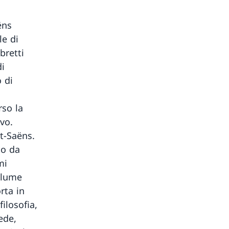
ëns
le di
bretti
di
 di
rso la
ivo.
nt-Saëns.
to da
mi
volume
rta in
filosofia,
ede,