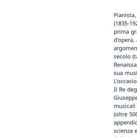
Pianista
(1835-19
prima gra
d'opera, 
argoment
secolo (
Renaissa
sua music
L'occasi
Il Re deg
Giuseppe
musicali
(oltre 50
appendice
scienza e