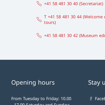
+41 58 481 30 40 (Secretariat)
T +41 58 481 30 44 (Welcome 
tours)
+41 58 481 30 42 (Museum ed
Opening hours
Stay 
From Tuesday to Friday: 10.00
Face
- 17.00 Saturday and Sunday: