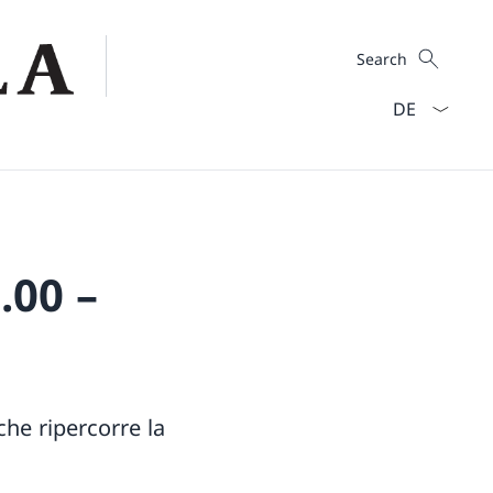
Search
Search
Language dro
.00 –
che ripercorre la