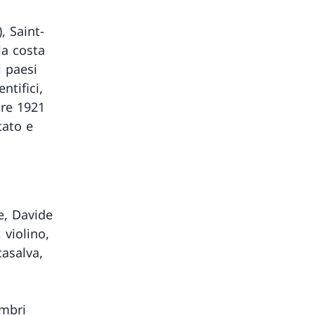
, Saint-
la costa
i paesi
ntifici,
bre 1921
tato e
e, Davide
 violino,
casalva,
embri