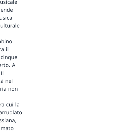
musicale
 rende
usica
ulturale
mbino
a il
 cinque
erto. A
il
tà nel
ria non
a cui la
arruolato
ssiana,
lamato