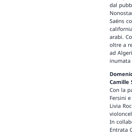
dal pubb
Nonostan
Saëns co
californi
arabi. Co
oltre a 
ad Algeri
inumata 
Domenica
Camille 
Con la p
Fersini e
Livia Roc
violoncel
In colla
Entrata C