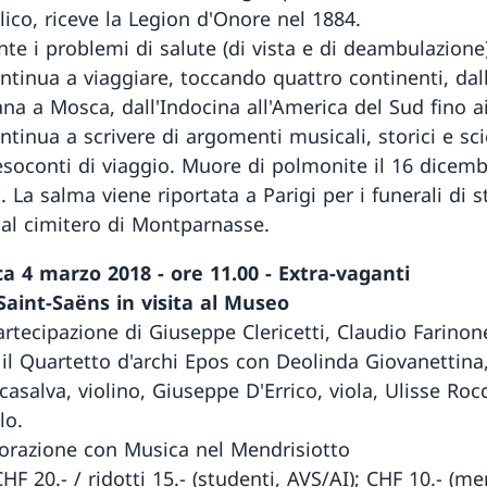
lico, riceve la Legion d'Onore nel 1884.
te i problemi di salute (di vista e di deambulazione)
ntinua a viaggiare, toccando quattro continenti, dal
ana a Mosca, dall'Indocina all'America del Sud fino a
ntinua a scrivere di argomenti musicali, storici e scie
resoconti di viaggio. Muore di polmonite il 16 dicem
. La salma viene riportata a Parigi per i funerali di s
al cimitero di Montparnasse.
 4 marzo 2018 - ore 11.00 - Extra-vaganti
Saint-Saëns in visita al Museo
artecipazione di Giuseppe Clericetti, Claudio Farinon
 il Quartetto d'archi Epos con Deolinda Giovanettina,
casalva, violino, Giuseppe D'Errico, viola, Ulisse Roc
lo.
borazione con Musica nel Mendrisiotto
HF 20.- / ridotti 15.- (studenti, AVS/AI); CHF 10.- (m