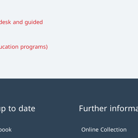
desk and guided
ucation programs)
up to date
Further inform
book
Online Collection