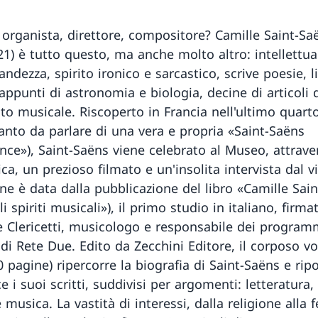
, organista, direttore, compositore? Camille Saint-Sa
21) è tutto questo, ma anche molto altro: intellettua
ndezza, spirito ironico e sarcastico, scrive poesie, li
appunti di astronomia e biologia, decine di articoli 
o musicale. Riscoperto in Francia nell'ultimo quarto
tanto da parlare di una vera e propria «Saint-Saëns
nce»), Saint-Saëns viene celebrato al Museo, attrave
a, un prezioso filmato e un'insolita intervista dal v
one è data dalla pubblicazione del libro «Camille Sai
li spiriti musicali»), il primo studio in italiano, firma
 Clericetti, musicologo e responsabile dei program
 di Rete Due. Edito da Zecchini Editore, il corposo 
0 pagine) ripercorre la biografia di Saint-Saëns e ripo
 i suoi scritti, suddivisi per argomenti: letteratura, 
 musica. La vastità di interessi, dalla religione alla f