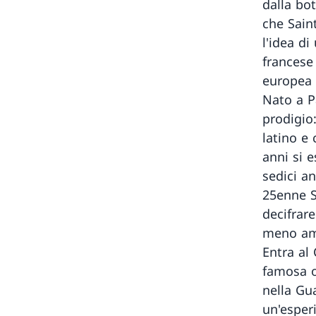
dalla bot
che Sain
l'idea d
francese
europea 
Nato a P
prodigio:
latino e
anni si e
sedici an
25enne S
decifrar
meno am
Entra al 
famosa o
nella Gu
un'esper