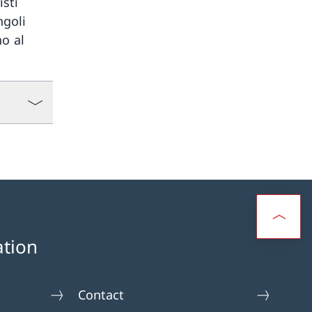
isti
ngoli
no al
ation
Contact