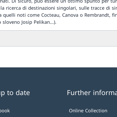
nati. Di sicuro, può essere un ottimo spunto per tur
lla ricerca di destinazioni singolari, sulle tracce di si
(da quelli noti come Cocteau, Canova o Rembrandt, fi
 sloveno Josip Pelikan...).
up to date
Further inform
book
Online Collection