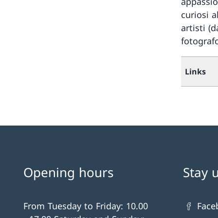
appassio
curiosi a
artisti 
fotografo
Links
Opening hours
Stay 
From Tuesday to Friday: 10.00
Face