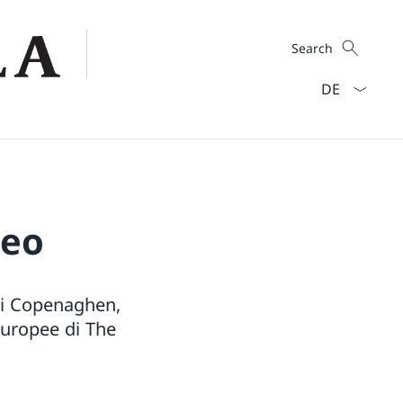
Search
Search
Language dro
seo
di Copenaghen,
europee di The