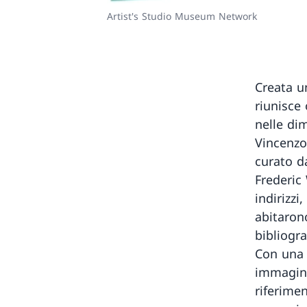
Artist's Studio Museum Network
Creata u
riunisce
nelle dim
Vincenzo
curato da
Frederic 
indirizzi
abitaron
bibliogr
Con una 
immagini
riferimen