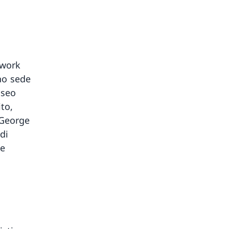
twork
no sede
useo
to,
i George
di
le
i