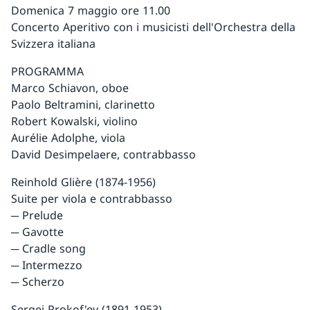
Domenica 7 maggio ore 11.00
Concerto Aperitivo con i musicisti dell'Orchestra della
Svizzera italiana
PROGRAMMA
Marco Schiavon, oboe
Paolo Beltramini, clarinetto
Robert Kowalski, violino
Aurélie Adolphe, viola
David Desimpelaere, contrabbasso
Reinhold Glière (1874-1956)
Suite per viola e contrabbasso
─ Prelude
─ Gavotte
─ Cradle song
─ Intermezzo
─ Scherzo
Sergei Prokof'ev (1891-1953)