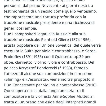
personali, dal primo Novecento ai giorni nostri, a
testimonianza di un secolo come quello ventesimo,
che rappresenta una rottura profonda con la
tradizione musicale precedente e una ricchezza di
generi così ampia.
Due i compositori legati alla Russia e alla sua
tradizione musicale: Reinhold Glière (1874-1956),
artista popolare dell'Unione Sovietica, del quale verrà
eseguita la Suite per viola e contrabbasso, e Sergei
Prokofiev (1891-1953) con il Quintetto op.39 per
oboe, clarinetto, violino, viola e contrabbasso. Del
polacco Krzysztof Penderecki (* 1933), famoso
l'utilizzo di alcune sue composizioni in film come
«Shining» e «L'esorcista», viene inoltre proposto il
Duo Concertante per violino e contrabbasso (2010).
Quest'opera nasce dalla lunga amicizia tra il
compositore e la violinista Anne-Sophie Mutter. Si
tratta di un brano che esige dagli interpreti grandi