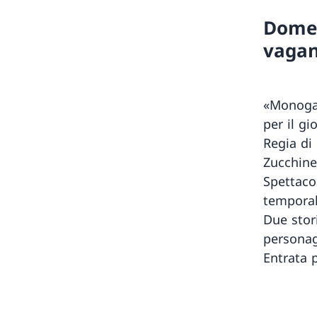
Domen
vagan
«Monogat
per il gi
Regia di 
Zucchinel
Spettacol
temporal
Due stori
personag
Entrata p