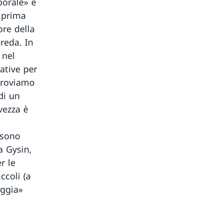
porale» e
a prima
ore della
reda. In
 nel
ative per
itroviamo
di un
vezza è
 sono
a Gysin,
r le
ccoli (a
oggia»
.