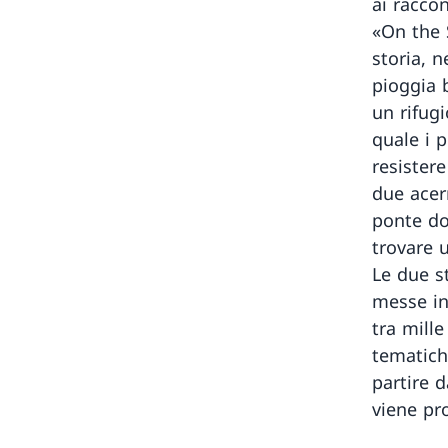
ai racco
«On the 
storia, n
pioggia 
un rifugi
quale i 
resistere
due acerr
ponte do
trovare 
Le due s
messe in
tra mille
tematiche
partire d
viene pr