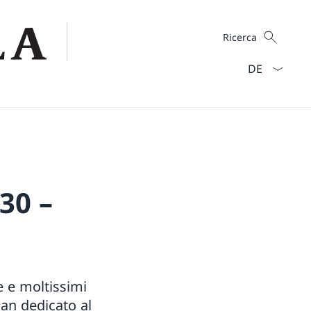
Cercare
Ricerca
Dal menu a ten
30 –
e e moltissimi
Pan dedicato al