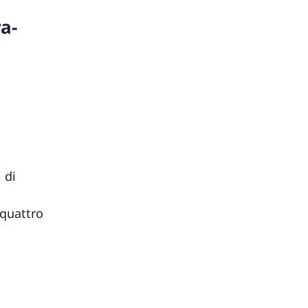
a-
 di
 quattro