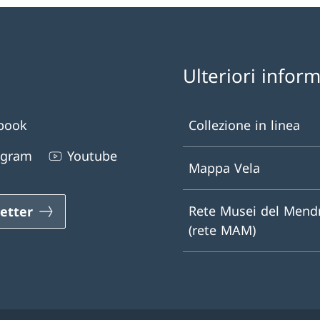
Ulteriori infor
book
Collezione in linea
agram
Youtube
Mappa Vela
Rete Musei del Mendr
etter
(rete MAM)