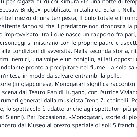
nti per ragazzi di Yuichi Kimura «In una notte di tem
Seesaw Bridge», pubblicato in Italia da Salani. Nell
el bel mezzo di una tempesta, il buio totale e il rum
battente fanno sì che il predatore non riconosca la p
o improvvisato, tra i due nasce un rapporto fra pari,
personaggi si misurano con le proprie paure e aspett
 alle condizioni di avversità. Nella seconda storia, r
imi nemici, una volpe e un coniglio, ai lati opposti 
ndolante pronto a precipitare nel fiume. La sola sal
un’intesa in modo da salvare entrambi la pelle.
torie (in giapponese, Monogatari significa racconto)
 scena dal Teatro Pan di Lugano, con l’attrice Vivian
 rumori generati dalla musicista Irene Zucchinelli. Pe
, lo spettacolo è adatto anche agli spettatori più pi
ai 5 anni). Per l’occasione, «Monogatari, storie di pi
oposto dal Museo al prezzo speciale di soli 5 franchi