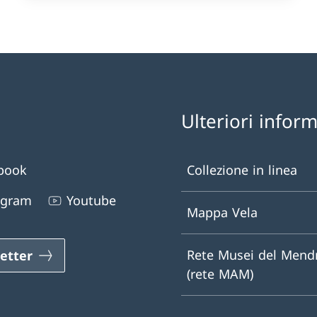
Ulteriori infor
book
Collezione in linea
agram
Youtube
Mappa Vela
Rete Musei del Mendr
etter
(rete MAM)