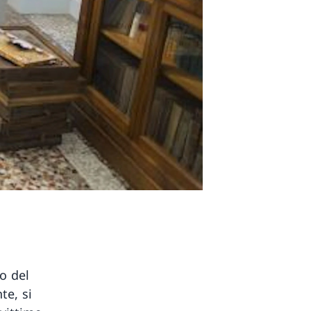
o del
te, si