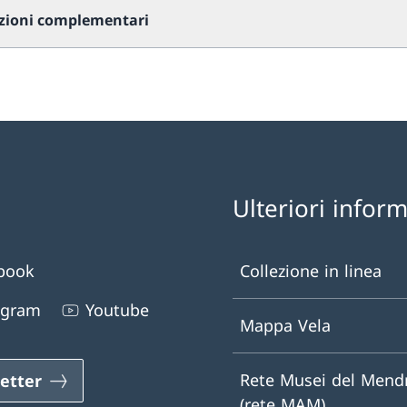
zioni complementari
Ulteriori infor
book
Collezione in linea
agram
Youtube
Mappa Vela
Rete Musei del Mendr
etter
(rete MAM)