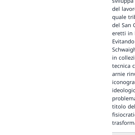
sviluppa 
del lavor
quale tri
del San 
eretti in
Evitando
Schwaigh
in collez
tecnica 
arnie rin
iconograf
ideologi
problema
titolo de
fisiocrat
trasform