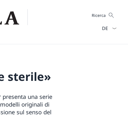
Cercare
Ricerca
Dal menu a ten
e sterile»
 presenta una serie
modelli originali di
essione sul senso del