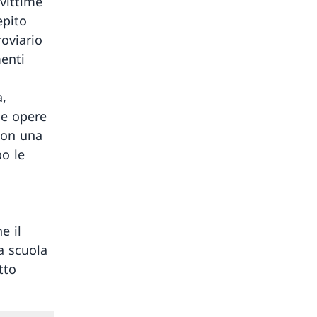
 vittime
epito
roviario
enti
a,
le opere
 con una
po le
e il
la scuola
tto