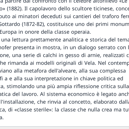
a partire dal confronto con il celebre altorilievo «Le
o» (1882). Il capolavoro dello scultore ticinese, conc
buto ai minatori deceduti sui cantieri del traforo fer
Gottardo (1872-82), costituisce uno dei primi monum
 Europa in onore della classe operaia.
 una lettura prettamente analitica e storica del tem
ofer presenta in mostra, in un dialogo serrato con 
ione, una serie di calchi in gesso di arnie, realizzati
che rimanda ai modelli originali di Vela. Nel contem
viano alla metafora dell'alveare, alla sua complessa
i a e alla sua interpretazione in chiave politica ed
ca, stimolando una più ampia riflessione critica sulla
tica del lavoro. Al sistema economico è legato anch
ll'installazione, che rinvia al concetto, elaborato dal
ica, di «classe sterile»: la classe che nulla crea ma tu
a.