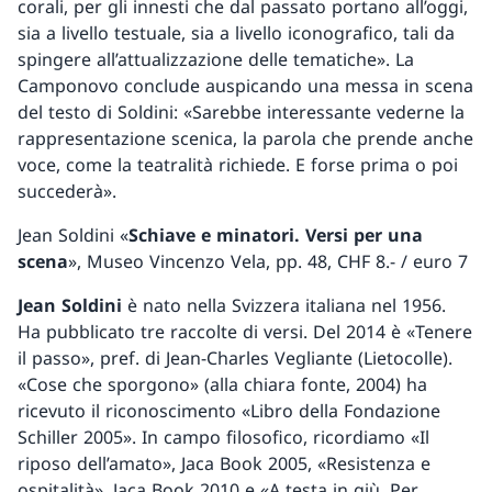
corali, per gli innesti che dal passato portano all’oggi,
sia a livello testuale, sia a livello iconografico, tali da
spingere all’attualizzazione delle tematiche». La
Camponovo conclude auspicando una messa in scena
del testo di Soldini: «Sarebbe interessante vederne la
rappresentazione scenica, la parola che prende anche
voce, come la teatralità richiede. E forse prima o poi
succederà».
Jean Soldini «
Schiave e minatori. Versi per una
scena
», Museo Vincenzo Vela, pp. 48, CHF 8.- / euro 7
Jean Soldini
è nato nella Svizzera italiana nel 1956.
Ha pubblicato tre raccolte di versi. Del 2014 è «Tenere
il passo», pref. di Jean-Charles Vegliante (Lietocolle).
«Cose che sporgono» (alla chiara fonte, 2004) ha
ricevuto il riconoscimento «Libro della Fondazione
Schiller 2005». In campo filosofico, ricordiamo «Il
riposo dell’amato», Jaca Book 2005, «Resistenza e
ospitalità», Jaca Book 2010 e «A testa in giù. Per